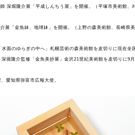
 金魚絵師 深堀隆介展「平成しんちう屋」を開催。（平塚市美術館
 深堀隆介展「金魚鉢、地球鉢」を開催。（上野の森美術館、長崎県
介展「水面のゆらぎの中へ」札幌芸術の森美術館を皮切りに現在全
024年 深堀隆介監修「金魚美抄展」金沢21世紀美術館を皮切りに
授、愛知県弥富市広報大使。