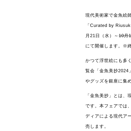
現代美術家で金魚絵師
「Curated by Rius
月21日（水）～
10月
にて開催します。※
かつて浮世絵にも多
覧会「金魚美抄202
やグッズを銀座に集
「金魚美抄」とは、現
です。本フェアでは
ディアによる現代ア
売します。