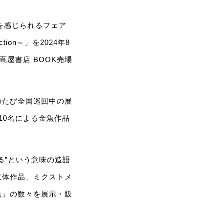
を感じられるフェア
lection～」を2024年8
蔦屋書店 BOOK売場
のたび全国巡回中の展
10名による金魚作品
る”という意味の造語
立体作品、ミクストメ
魚」の数々を展示・販