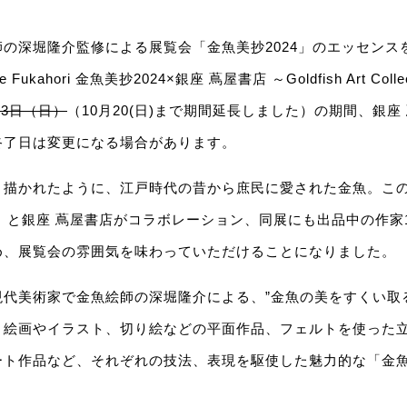
の深堀隆介監修による展覧会「金魚美抄2024」のエッセンス
uke Fukahori 金魚美抄2024×銀座 蔦屋書店 ～Goldfish Art Col
13日（日）
（10月20(日)まで期間延長しました）の期間、銀座 
終了⽇は変更になる場合があります。
く描かれたように、江戸時代の昔から庶民に愛された金魚。こ
4」と銀座 蔦屋書店がコラボレーション、同展にも出品中の作家
め、展覧会の雰囲気を味わっていただけることになりました。
代美術家で金魚絵師の深堀隆介による、”金魚の美をすくい取
、絵画やイラスト、切り絵などの平面作品、フェルトを使った
ート作品など、それぞれの技法、表現を駆使した魅力的な「金