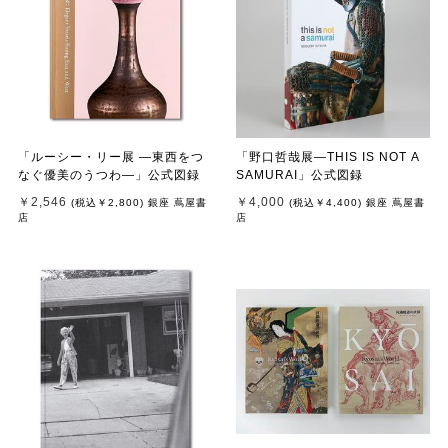
「ルーシー・リー展 ―東西をつ
「野口哲哉展―THIS IS NOT A
なぐ優美のうつわ―」公式図録
SAMURAI」公式図録
￥2,546
￥4,000
(税込
￥2,800
)
銀座 蔦屋書
(税込
￥4,400
)
銀座 蔦屋書
店
店