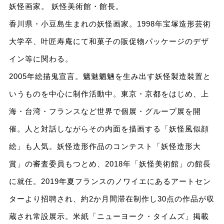
妖怪画家。 妖怪美術館・館長。
香川県・小豆島生まれの妖怪画家。1998年宝塚造形芸術
大学卒、叶匠寿庵にて和菓子の販促物パッケージのデザ
イン等に関わる。
2005年絵描鬼宣言。魑魅魍魎を生み出す妖怪製造裝置と
いうものを中心に制作活動中。東京・京都をはじめ、上
海・台湾・フランスなど世界で個展・グループ展を開
催。人と対話しながらその内面を描画する「妖怪風似顔
絵」も人気。妖怪造形作品のコンテスト「妖怪造形大
賞」の審査委員もつとめ、2018年「妖怪美術館」の館長
に就任。2019年夏フランスのノワイエにあるアートセン
ターより招聘され、約2か月間滞在制作し30点の作品が収
蔵され常設展示。米紙「ニューヨーク・タイムズ」掲載