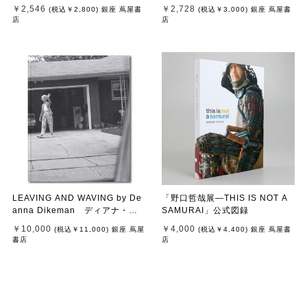
￥2,546
￥2,728
(税込
￥2,800
)
銀座 蔦屋書
(税込
￥3,000
)
銀座 蔦屋書
店
店
LEAVING AND WAVING by De
「野口哲哉展―THIS IS NOT A
anna Dikeman ディアナ・ダ
SAMURAI」公式図録
イクマン 写真集
￥10,000
￥4,000
(税込
￥11,000
)
銀座 蔦屋
(税込
￥4,400
)
銀座 蔦屋書
書店
店