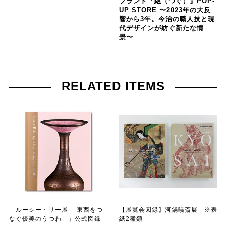
ブランド『継（つぐ）』POP-
UP STORE 〜2023年の大反
響から3年。今治の職人技と現
代デザインが紡ぐ新たな情
景〜
RELATED ITEMS
「ルーシー・リー展 ―東西をつ
【展覧会図録】河鍋暁斎展 ※表
なぐ優美のうつわ―」公式図録
紙2種類