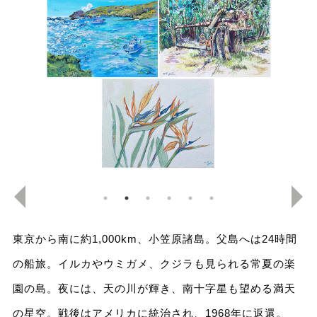
東京から南に約1,000km、小笠原諸島。父島へは24時間
の船旅。イルカやウミガメ、クジラも見られる常夏の楽
園の島。夜には、天の川が輝き、南十字星も望める満天
の星空。戦後はアメリカに統治され、1968年に返還。