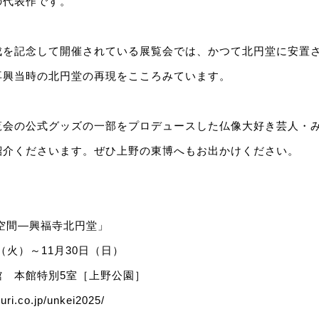
の代表作です。
成を記念して開催されている展覧会では、かつて北円堂に安置
再興当時の北円堂の再現をこころみています。
覧会の公式グッズの一部をプロデュースした仏像大好き芸人・
紹介くださいます。ぜひ上野の東博へもお出かけください。
空間―興福寺北円堂」
日（火）～11月30日（日）
館 本館特別5室［上野公園］
uri.co.jp/unkei2025/