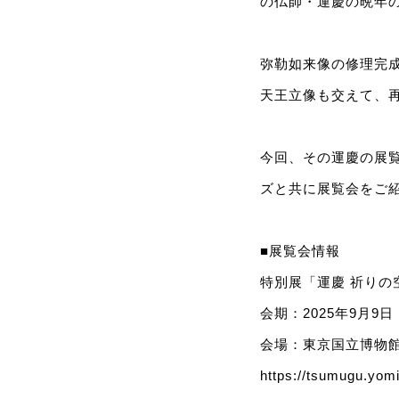
の仏師・運慶の晩年
弥勒如来像の修理完
天王立像も交えて、
今回、その運慶の展
ズと共に展覧会をご
■展覧会情報
特別展「運慶 祈りの
会期：2025年9月9
会場：東京国立博物
https://tsumugu.yomi