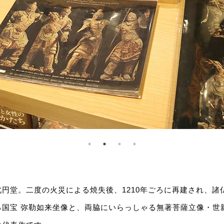
円堂。二度の火災による焼失後、1210年ごろに再建され、諸
る国宝 弥勒如来坐像と、両脇にいらっしゃる無著菩薩立像・世