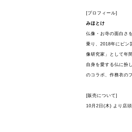
[プロフィール]
みほとけ
仏像・お寺の面白さ
乗り、2018年にピ
像研究家」として年間
自身を愛する仏に扮
のコラボ、作務衣の
[販売について]
10月2日(木) より