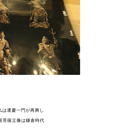
仏は運慶一門が再興し
親菩薩立像は鎌倉時代