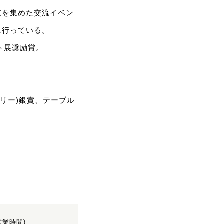
家を集めた交流イベン
に行っている。
ト展奨励賞。
s(ハンガリー)銀賞、テーブル
。
(営業時間)