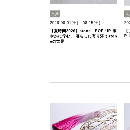
文具
文
2026.08.01(土) - 08.15(土)
20
【夏時間2026】stone+ POP UP 涼
【
P 
やかに佇む、 暮らしに寄り添うston
eの世界