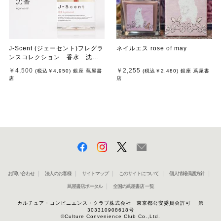
J-Scent (ジェーセント)フレグラ
ネイルエス rose of may
ンスコレクション 香水 沈香 /
Agarwood Eau De Parfum 50
￥4,500
￥2,255
(税込
￥4,950
)
銀座 蔦屋書
(税込
￥2,480
)
銀座 蔦屋書
mL
店
店
お問い合わせ
法人のお客様
サイトマップ
このサイトについて
個人情報保護方針
蔦屋書店ポータル
全国の蔦屋書店 一覧
カルチュア・コンビニエンス・クラブ株式会社 東京都公安委員会許可 第
303310908618号
©Culture Convenience Club Co.,Ltd.