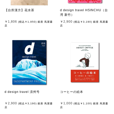
【台所漢方】花水茶
d design travel HSINCHU（台
湾 新竹）
￥1,806
￥2,900
(税込
￥1,950
)
銀座 蔦屋書
(税込
￥3,190
)
銀座 蔦屋書
店
店
d design travel 済州号
コーヒーの絵本
￥2,900
￥1,000
(税込
￥3,190
)
銀座 蔦屋書
(税込
￥1,100
)
銀座 蔦屋書
店
店