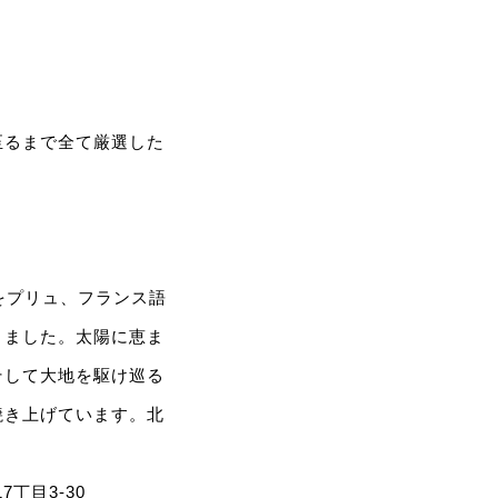
至るまで全て厳選した
をプリュ、フランス語
りました。太陽に恵ま
そして大地を駆け巡る
焼き上げています。北
。
丁目3-30