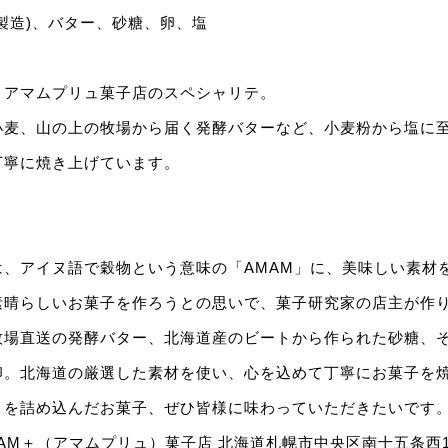
製造)、バター、砂糖、卵、塩
、アマムプリュ菓子店のスペシャリテ。
小麦、山の上の牧場から届く発酵バターなど、小麦粉から塩に
丁寧に焼き上げています。
は、アイヌ語で穀物という意味の「AMAM」に、美味しい素材
素晴らしいお菓子を作ろうとの思いで、菓子研究家の店主が作
牧場直送の発酵バター、北海道産のビートから作られた砂糖、
卵。北海道の厳選した素材を使い、心を込めて丁寧にお菓子を
さを詰め込んだお菓子、ぜひ皆様に味わっていただきたいです
MAM＋（アマムプリュ）菓子店 北海道札幌市中央区南十五条西17