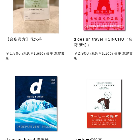
【台所漢方】花水茶
d design travel HSINCHU（台
湾 新竹）
￥1,806
￥2,900
(税込
￥1,950
)
銀座 蔦屋書
(税込
￥3,190
)
銀座 蔦屋書
店
店
d design travel 済州号
コーヒーの絵本