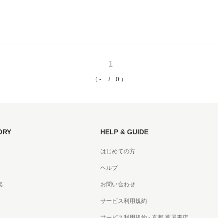
京都
電
書店
1
品
京都
（ - / 0 ）
蔦屋
ギフト
梅田
ORY
HELP & GUIDE
書店
はじめての方
枚方
ヘルプ
書店
楽
お問い合わせ
サービス利用規約
広島
サービス利用規約 - 京都 蔦屋書店