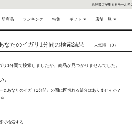
蔦屋書店が集まるモール型
新商品
ランキング
特集
ギフト
店舗一覧
二子
術品
ギフトにおすすめ
あなたのイガリ1分間の検索結果
人気順 （0）
蔦屋
eギフト
代官
ガリ1分間で検索しましたが、商品が見つかりませんでした。
屋書
像・音
い。
ー＆あなたのイガリ1分間』の間に区切れる部分はありませんか？
銀座
れる
書店
具
六本
等で検索する
貨
屋書