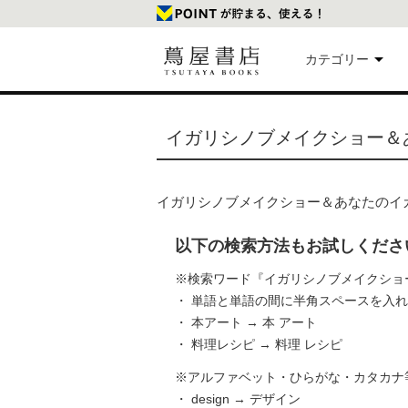
カテゴリー
美
イガリシノブメイクショー＆
本
イガリシノブメイクショー＆あなたのイ
映
以下の検索方法もお試しくださ
楽
※検索ワード『イガリシノブメイクショ
・ 単語と単語の間に半角スペースを入
・ 本アート → 本 アート
文
・ 料理レシピ → 料理 レシピ
※アルファベット・ひらがな・カタカナ
・ design → デザイン
雑