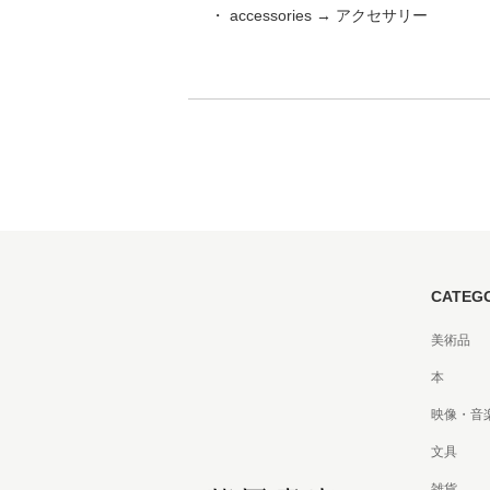
・ accessories → アクセサリー
家
食
e
CATEG
美術品
本
映像・音
文具
雑貨