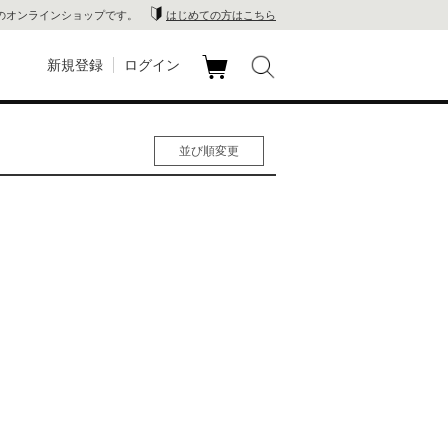
のオンラインショップです。
はじめての方はこちら
新規登録
ログイン
カ
玉川
ート
並び順変更
家電
人気順
男性人気順
山 蔦
女性人気順
新着順
店
価格の安い順
価格の高い順
 蔦屋
木 蔦
店