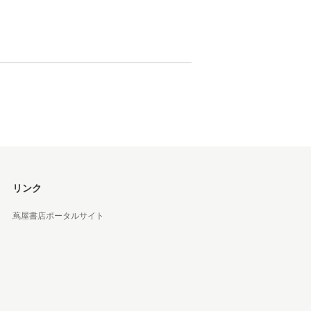
 蔦屋
岡崎
書店
 蔦屋
リンク
蔦屋書店ポータルサイト
 蔦屋
 蔦屋