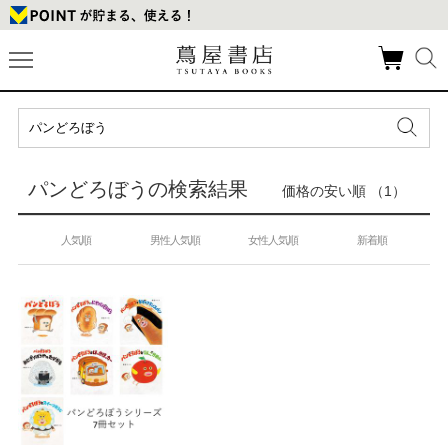
パンどろぼうの検索結果
価格の安い順 （1）
人気順
男性人気順
女性人気順
新着順