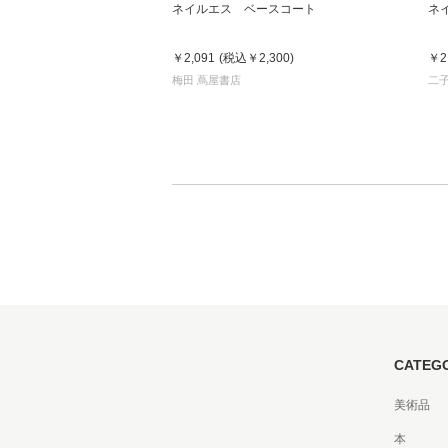
ネイルエス ベースコート
ネ
￥2,091
(税込
￥2,300
)
￥2
家
梅田 蔦屋書店
二
食
e
CATEG
美術品
本