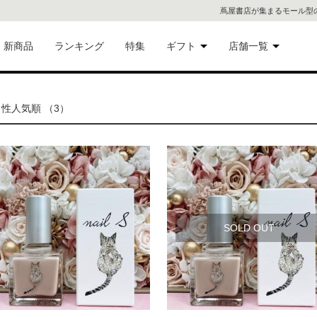
蔦屋書店が集まるモール型
新商品
ランキング
特集
ギフト
店舗一覧
二子
術品
ギフトにおすすめ
性人気順 （3）
蔦屋
eギフト
代官
屋書
像・音
銀座
SOLD OUT
書店
具
六本
貨
屋書