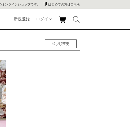
のオンラインショップです。
はじめての方はこちら
新規登録
ログイン
カ
玉川
ート
並び順変更
家電
人気順
男性人気順
山 蔦
女性人気順
新着順
店
価格の安い順
価格の高い順
 蔦屋
木 蔦
店