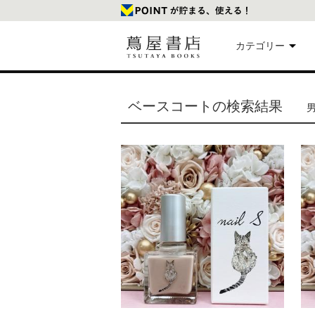
カテゴリー
美
ベースコートの検索結果
男
本
映
楽
文
雑