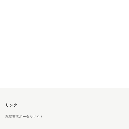
 蔦屋
岡崎
書店
 蔦屋
 蔦屋
リンク
蔦屋書店ポータルサイト
 蔦屋