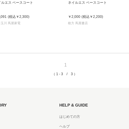
イルエス ベースコート
ネイルエス ベースコート
京都
,091
(税込
￥2,300
)
￥2,000
(税込
￥2,200
)
電
子玉川 蔦屋家電
枚方 蔦屋書店
書店
品
京都
蔦屋
ギフト
1
梅田
（ 1 - 3 / 3 ）
書店
枚方
ORY
HELP & GUIDE
書店
はじめての方
広島
ヘルプ