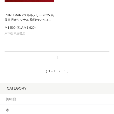
RURU MARY'S ルルメリー 2025 蔦
屋書店オリジナル 季節のショコラ
サブレ ハニーアールグレイティー
￥1,500
(税込
￥1,620
)
８枚入
六本松 蔦屋書店
1
（ 1 - 1 / 1 ）
CATEGORY
美術品
本