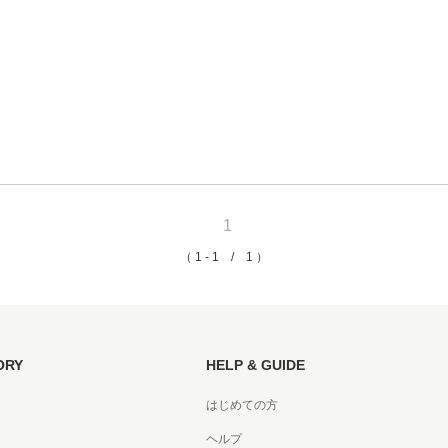
京都
電
書店
品
京都
蔦屋
ギフト
1
梅田
（ 1 - 1 / 1 ）
書店
枚方
ORY
HELP & GUIDE
書店
はじめての方
広島
ヘルプ