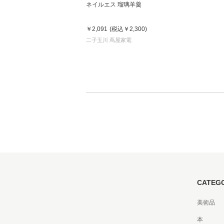
ネイルエス 瑠璃羊羹
￥2,091
(税込
￥2,300
)
家
二子玉川 蔦屋家電
食
e
CATEG
美術品
本