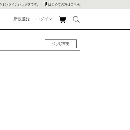
のオンラインショップです。
はじめての方はこちら
新規登録
ログイン
カ
玉川
ート
並び順変更
家電
人気順
男性人気順
山 蔦
女性人気順
新着順
店
価格の安い順
価格の高い順
 蔦屋
木 蔦
店