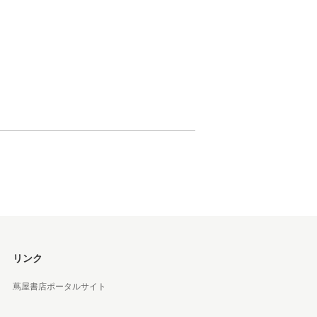
 蔦屋
岡崎
書店
 蔦屋
 蔦屋
リンク
蔦屋書店ポータルサイト
 蔦屋