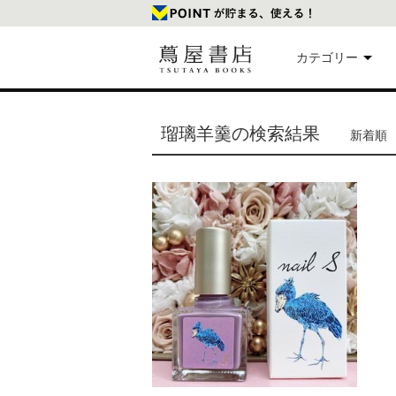
カテゴリー
美
瑠璃羊羹の検索結果
新着順 
本
映
楽
文
雑