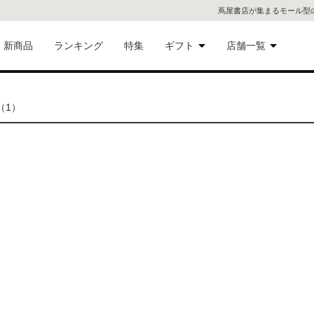
蔦屋書店が集まるモール型
新商品
ランキング
特集
ギフト
店舗一覧
二子
術品
ギフトにおすすめ
（1）
蔦屋
eギフト
代官
屋書
像・音
銀座
書店
具
六本
貨
屋書