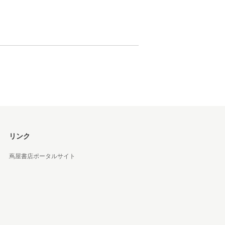
 蔦屋
岡崎
書店
 蔦屋
リンク
蔦屋書店ポータルサイト
 蔦屋
 蔦屋