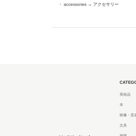
・ accessories → アクセサリー
家
食
e
CATEG
美術品
本
映像・音
文具
雑貨