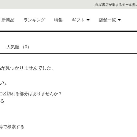
蔦屋書店が集まるモール型
新商品
ランキング
特集
ギフト
店舗一覧
二子
術品
ギフトにおすすめ
人気順 （0）
蔦屋
eギフト
代官
、商品が見つかりませんでした。
屋書
像・音
い。
の間に区切れる部分はありませんか？
銀座
れる
書店
具
六本
等で検索する
貨
屋書