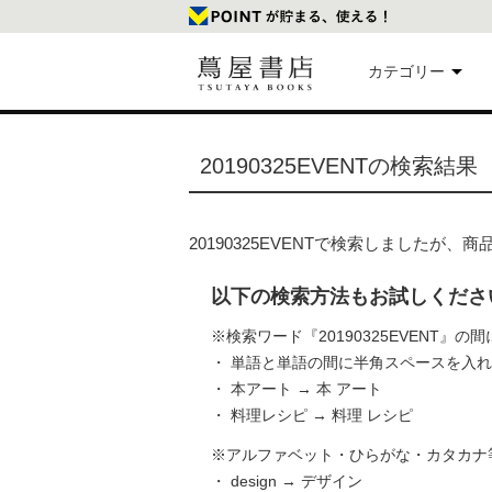
カテゴリー
美
20190325EVENTの検索結果
本
20190325EVENTで検索しましたが
映
以下の検索方法もお試しくださ
楽
※検索ワード『20190325EVENT』
・ 単語と単語の間に半角スペースを入
・ 本アート → 本 アート
文
・ 料理レシピ → 料理 レシピ
※アルファベット・ひらがな・カタカナ
・ design → デザイン
雑