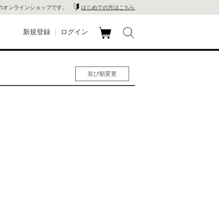
のオンラインショップです。
はじめての方はこちら
新規登録
ログイン
カ
玉川
ート
並び順変更
家電
人気順
男性人気順
山 蔦
女性人気順
新着順
店
価格の安い順
価格の高い順
 蔦屋
木 蔦
店