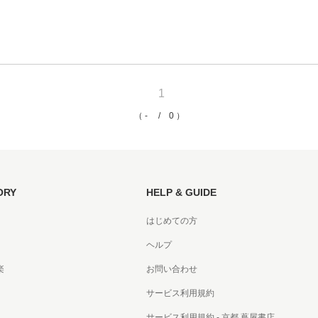
京都
電
書店
1
品
京都
（ - / 0 ）
蔦屋
ギフト
梅田
ORY
HELP & GUIDE
書店
はじめての方
枚方
ヘルプ
書店
楽
お問い合わせ
サービス利用規約
広島
サービス利用規約 - 京都 蔦屋書店