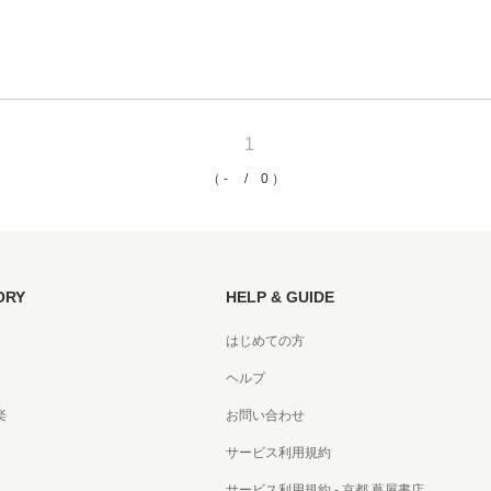
京都
電
書店
1
品
京都
（ - / 0 ）
蔦屋
ギフト
梅田
ORY
HELP & GUIDE
書店
はじめての方
枚方
ヘルプ
書店
楽
お問い合わせ
サービス利用規約
広島
サービス利用規約 - 京都 蔦屋書店