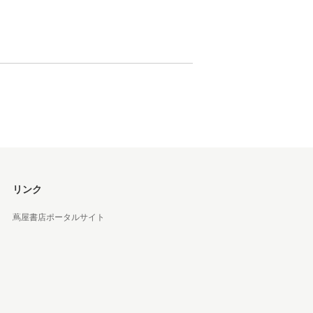
 蔦屋
岡崎
書店
 蔦屋
リンク
蔦屋書店ポータルサイト
 蔦屋
 蔦屋