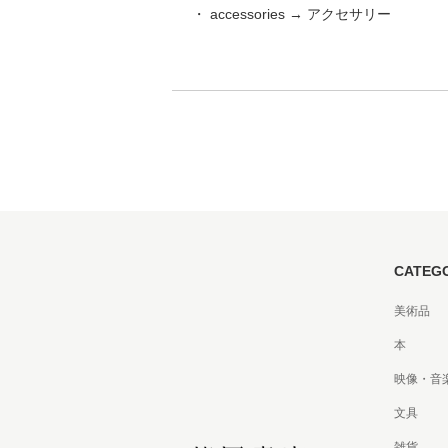
・ accessories → アクセサリー
家
食
e
CATEG
美術品
本
映像・音
文具
雑貨