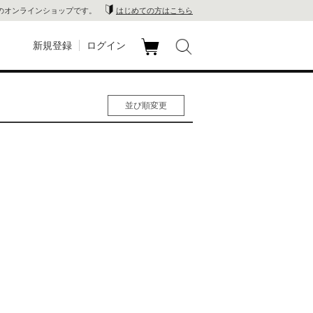
のオンラインショップです。
はじめての方はこちら
新規登録
ログイン
カ
玉川
ート
並び順変更
家電
人気順
男性人気順
山 蔦
女性人気順
新着順
店
価格の安い順
価格の高い順
 蔦屋
木 蔦
店