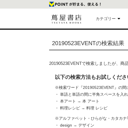
カテゴリー
美
20190523EVENTの検索結果
本
20190523EVENTで検索しましたが
映
以下の検索方法もお試しくださ
楽
※検索ワード『20190523EVENT』
・ 単語と単語の間に半角スペースを入
・ 本アート → 本 アート
文
・ 料理レシピ → 料理 レシピ
※アルファベット・ひらがな・カタカナ
・ design → デザイン
雑