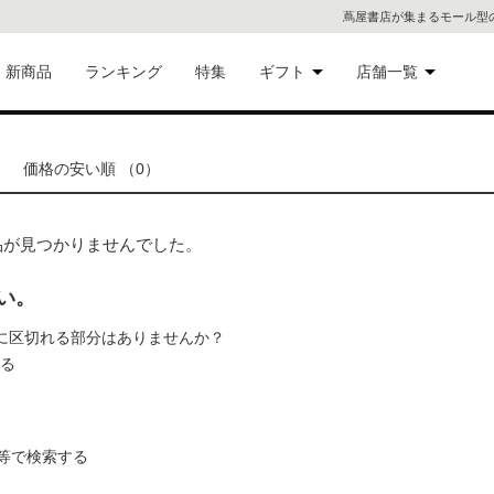
蔦屋書店が集まるモール型
新商品
ランキング
特集
ギフト
店舗一覧
二子
術品
ギフトにおすすめ
価格の安い順 （0）
蔦屋
eギフト
代官
、商品が見つかりませんでした。
屋書
像・音
い。
の間に区切れる部分はありませんか？
銀座
れる
書店
具
六本
等で検索する
貨
屋書