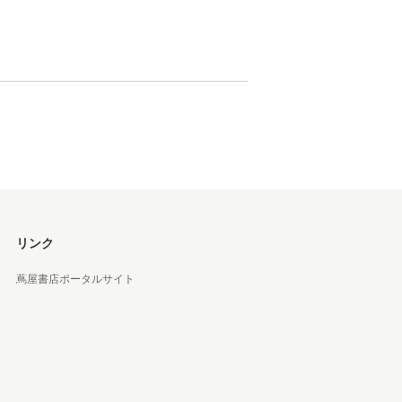
 蔦屋
岡崎
書店
 蔦屋
リンク
蔦屋書店ポータルサイト
 蔦屋
 蔦屋