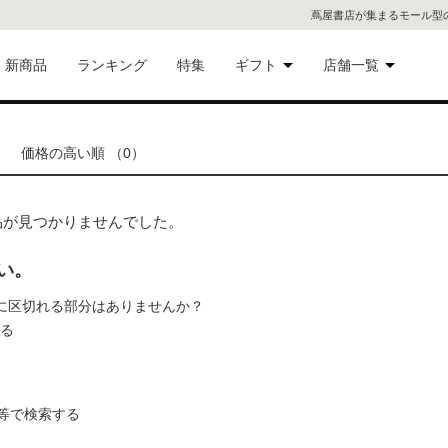
蔦屋書店が集まるモール型
新商品
ランキング
特集
ギフト
店舗一覧
二子
術品
ギフトにおすすめ
価格の高い順 （0）
蔦屋
eギフト
代官
、商品が見つかりませんでした。
屋書
像・音
い。
の間に区切れる部分はありませんか？
銀座
れる
書店
具
六本
等で検索する
貨
屋書