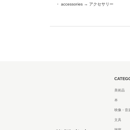
・ accessories → アクセサリー
家
食
e
CATEG
美術品
本
映像・音
文具
雑貨