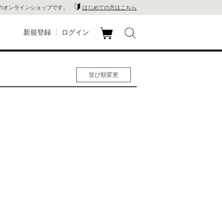
のオンラインショップです。
はじめての方はこちら
新規登録
ログイン
カ
玉川
ート
並び順変更
家電
人気順
男性人気順
山 蔦
女性人気順
新着順
店
価格の安い順
価格の高い順
 蔦屋
木 蔦
店