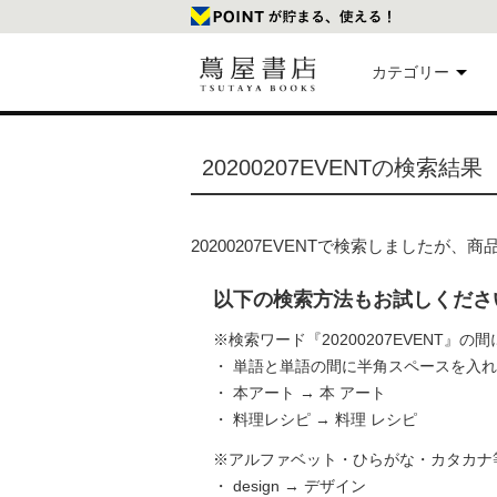
カテゴリー
美
20200207EVENTの検索結果
本
20200207EVENTで検索しましたが
映
以下の検索方法もお試しくださ
楽
※検索ワード『20200207EVENT』
・ 単語と単語の間に半角スペースを入
・ 本アート → 本 アート
文
・ 料理レシピ → 料理 レシピ
※アルファベット・ひらがな・カタカナ
・ design → デザイン
雑