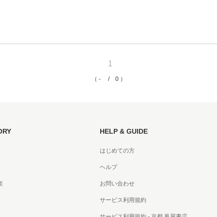
京都
電
書店
1
品
京都
（ - / 0 ）
蔦屋
ギフト
梅田
ORY
HELP & GUIDE
書店
はじめての方
枚方
ヘルプ
書店
楽
お問い合わせ
サービス利用規約
広島
サービス利用規約 - 京都 蔦屋書店