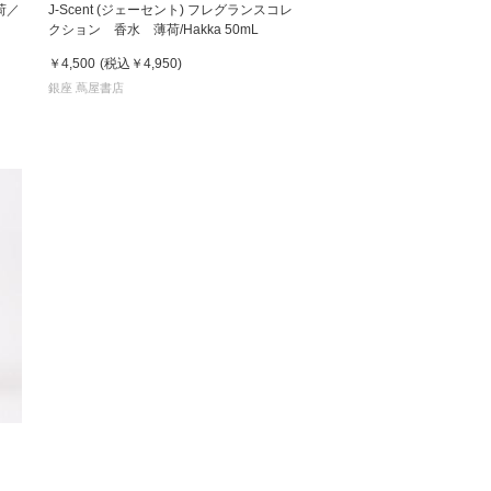
荷／
J-Scent (ジェーセント) フレグランスコレ
クション 香水 薄荷/Hakka 50mL
 蔦屋
￥4,500
(税込
￥4,950
)
銀座 蔦屋書店
岡崎
書店
 蔦屋
 蔦屋
 蔦屋