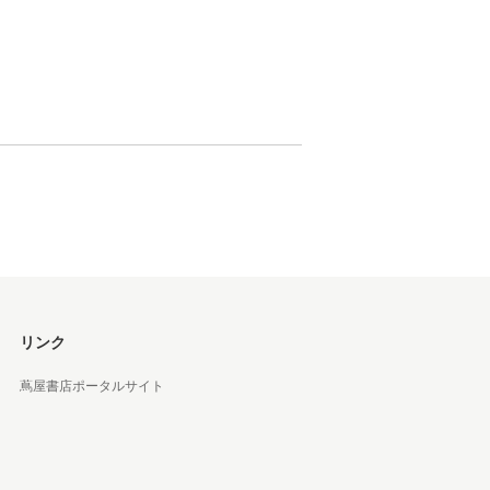
松 蔦
店
リンク
蔦屋書店ポータルサイト