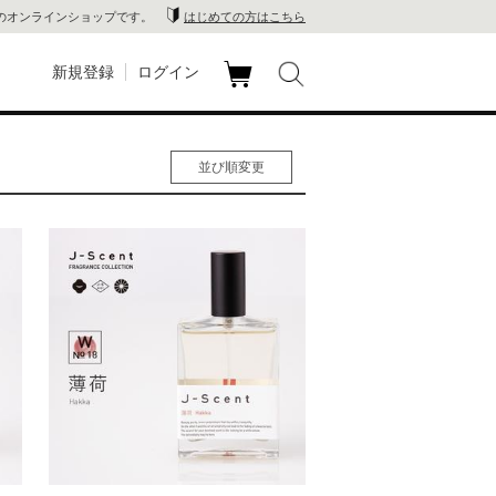
のオンラインショップです。
はじめての方はこちら
新規登録
ログイン
カ
玉川
ート
並び順変更
家電
人気順
男性人気順
山 蔦
女性人気順
新着順
店
価格の安い順
価格の高い順
 蔦屋
木 蔦
店