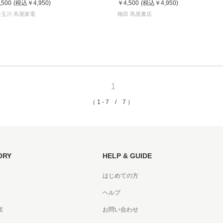
,500
(税込
￥4,950
)
￥4,500
(税込
￥4,950
)
書店
子玉川 蔦屋家電
梅田 蔦屋書店
六本
屋書
1
（ 1 - 7 / 7 ）
ORY
HELP & GUIDE
はじめての方
ヘルプ
楽
お問い合わせ