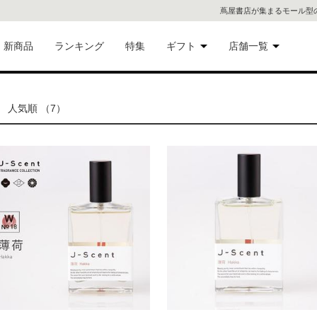
蔦屋書店が集まるモール型
新商品
ランキング
特集
ギフト
店舗一覧
二子
術品
ギフトにおすすめ
人気順 （7）
蔦屋
eギフト
代官
屋書
像・音
銀座
書店
具
六本
貨
屋書