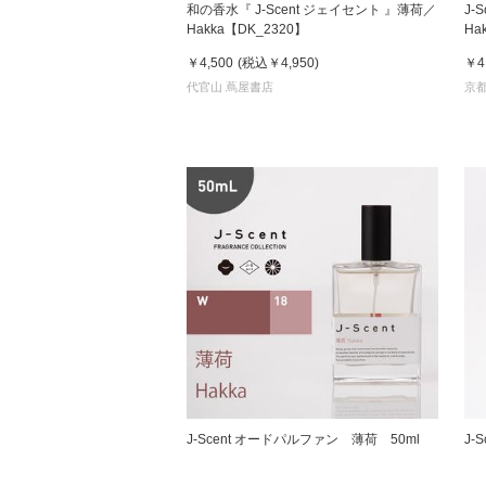
和の香水『 J-Scent ジェイセント 』薄荷／
J-
Hakka【DK_2320】
H
5
￥4,500
(税込
￥4,950
)
￥4
家
代官山 蔦屋書店
京都
食
e
J-Scent オードパルファン 薄荷 50ml
J-