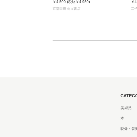
￥4,500
(税込
￥4,950
)
￥4
京都岡崎 蔦屋書店
二
CATEG
美術品
本
映像・音