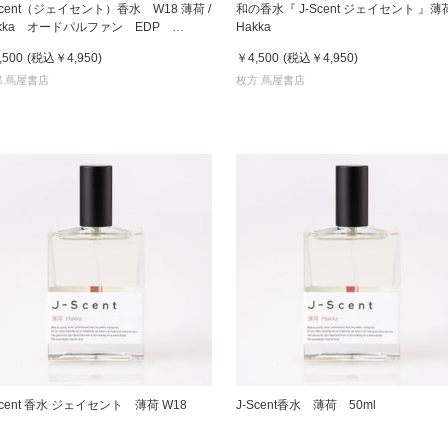
Scent（ジェイセント）香水 W18 薄荷 /
和の香水『 J-Scent ジェイセント 』薄
akka オードパルファン EDP
Hakka
0mL フレグランス
京都
,500
(税込
￥4,950
)
￥4,500
(税込
￥4,950
)
電
 蔦屋書店
枚方 蔦屋書店
書店
品
京都
蔦屋
ギフト
梅田
書店
枚方
書店
Scent 香水 ジェイセント 薄荷 W18
J-Scent香水 薄荷 50ml
広島