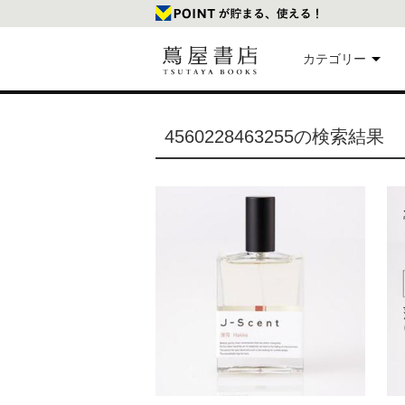
カテゴリー
美
4560228463255の検索結果
本
映
楽
文
雑