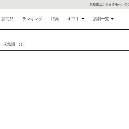
蔦屋書店が集まるモール型
新商品
ランキング
特集
ギフト
店舗一覧
二子
術品
ギフトにおすすめ
人気順 （1）
蔦屋
eギフト
代官
屋書
像・音
銀座
書店
具
六本
貨
屋書