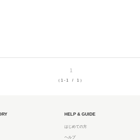
京都
電
書店
品
京都
蔦屋
ギフト
1
梅田
（ 1 - 1 / 1 ）
書店
枚方
ORY
HELP & GUIDE
書店
はじめての方
広島
ヘルプ