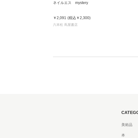
ネイルエス mystery
￥2,091
(税込
￥2,300
)
家
六本松 蔦屋書店
食
e
CATEG
美術品
本