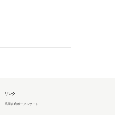
 蔦屋
岡崎
書店
 蔦屋
 蔦屋
リンク
蔦屋書店ポータルサイト
 蔦屋