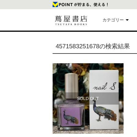
カテゴリー
美
4571583251678の検索結果
本
映
楽
SOLD OUT
文
雑