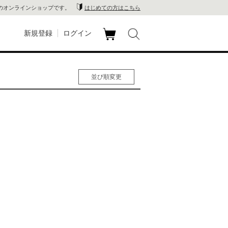
のオンラインショップです。
はじめての方はこちら
新規登録
ログイン
カ
玉川
ート
並び順変更
家電
人気順
男性人気順
山 蔦
女性人気順
新着順
店
価格の安い順
価格の高い順
 蔦屋
木 蔦
店