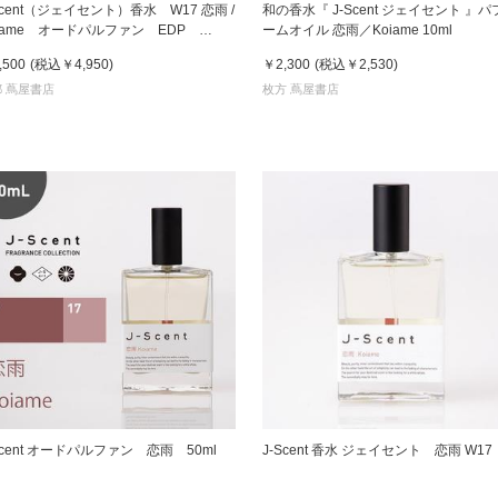
Scent（ジェイセント）香水 W17 恋雨 /
和の香水『 J-Scent ジェイセント 』パ
oiame オードパルファン EDP
ームオイル 恋雨／Koiame 10ml
0mL フレグランス
京都
,500
(税込
￥4,950
)
￥2,300
(税込
￥2,530
)
電
 蔦屋書店
枚方 蔦屋書店
書店
品
京都
蔦屋
ギフト
梅田
書店
枚方
書店
Scent オードパルファン 恋雨 50ml
J-Scent 香水 ジェイセント 恋雨 W17
広島