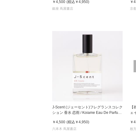
￥4,500
(税込
￥4,950
)
￥4
銀座 蔦屋書店
京
J-Scent (ジェーセント)フレグランスコレク
【祝
ション 香水 恋雨 / Koiame Eau De Parfum
ェ
50mL
5t
￥4,500
(税込
￥4,950
)
￥4
六本木 蔦屋書店
枚方