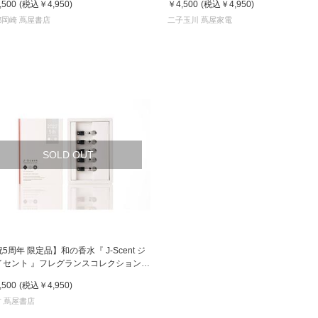
,500
(税込
￥4,950
)
￥4,500
(税込
￥4,950
)
書店
都岡崎 蔦屋書店
二子玉川 蔦屋家電
六本
屋書
SOLD OUT
5周年 限定品】和の香水『 J-Scent ジ
イセント 』フレグランスコレクション
h Anniversary / ミニ香水5本セット
,500
(税込
￥4,950
)
 蔦屋書店