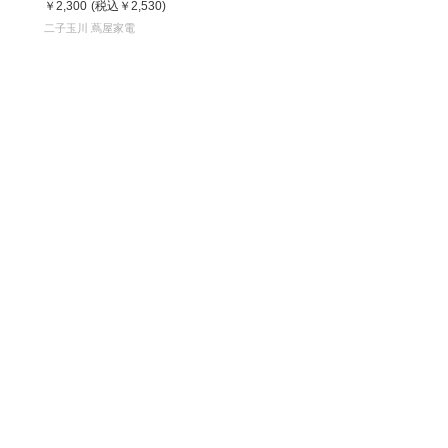
￥2,300
(税込
￥2,530
)
二子玉川 蔦屋家電
松 蔦
店