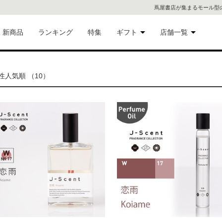
蔦屋書店が集まるモール型
新商品
ランキング
特集
ギフト
店舗一覧
二子
術品
ギフトにおすすめ
人気順 （10）
蔦屋
eギフト
代官
屋書
像・音
銀座
書店
具
六本
貨
屋書