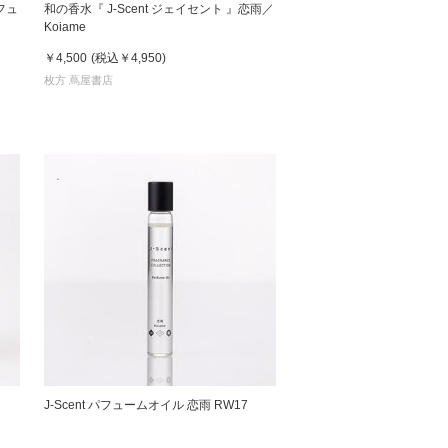
フュ
和の香水『 J-Scent ジェイセント 』恋雨／
Koiame
 蔦屋
￥4,500
(税込
￥4,950
)
枚方 蔦屋書店
岡崎
書店
 蔦屋
 蔦屋
J-Scent パフュームオイル 恋雨 RW17
 蔦屋