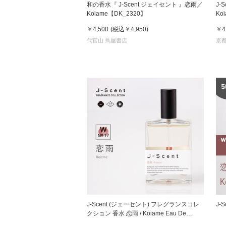
和の香水『 J-Scent ジェイセント 』恋雨／
J-
Koiame【DK_2320】
K
5
￥4,500
(税込
￥4,950
)
￥4
家
代官山 蔦屋書店
京都
食
e
J-Scent (ジェーセント) フレグランスコレ
J-
クション 香水 恋雨 / Koiame Eau De
Parfum 50mL