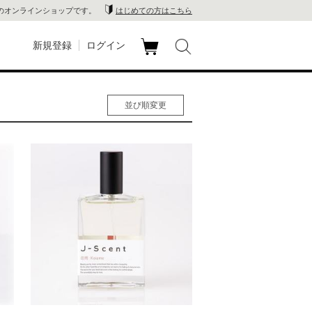
のオンラインショップです。
はじめての方はこちら
新規登録
ログイン
カ
玉川
ート
並び順変更
家電
人気順
男性人気順
山 蔦
女性人気順
新着順
店
価格の安い順
価格の高い順
 蔦屋
木 蔦
店