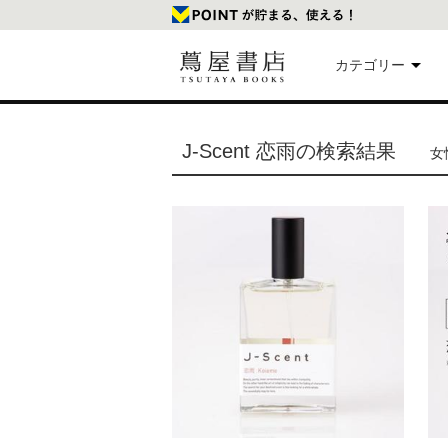
カテゴリー
美
J-Scent 恋雨の検索結果
女性
本
映
楽
文
雑