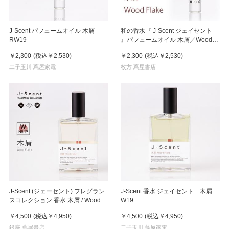
J-Scent パフュームオイル 木屑
和の香水『 J-Scent ジェイセント
RW19
』パフュームオイル 木屑／Wood
Flake 10ml
￥2,300
(税込
￥2,530
)
￥2,300
(税込
￥2,530
)
二子玉川 蔦屋家電
枚方 蔦屋書店
J-Scent (ジェーセント) フレグラン
J-Scent 香水 ジェイセント 木屑
スコレクション 香水 木屑 / Wood
W19
Flake Eau De Parfum 50mL
￥4,500
(税込
￥4,950
)
￥4,500
(税込
￥4,950
)
銀座 蔦屋書店
二子玉川 蔦屋家電