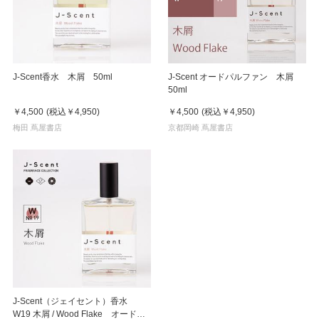
J-Scent香水 木屑 50ml
J-Scent オードパルファン 木屑
50ml
￥4,500
(税込
￥4,950
)
￥4,500
(税込
￥4,950
)
梅田 蔦屋書店
京都岡崎 蔦屋書店
J-Scent（ジェイセント）香水
W19 木屑 / Wood Flake オードパ