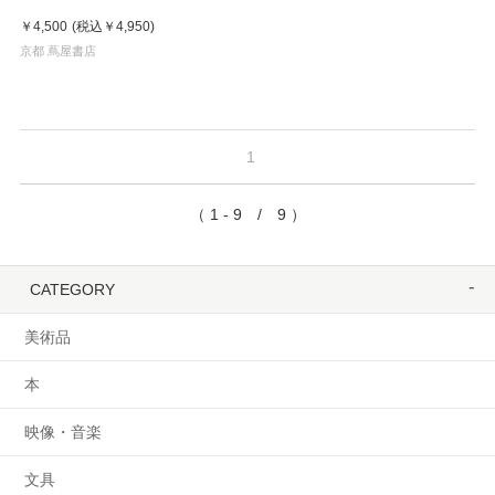
ルファン EDP 50mL フレグラ
￥4,500
(税込
￥4,950
)
ンス
京都 蔦屋書店
1
（ 1 - 9 / 9 ）
CATEGORY
美術品
本
映像・音楽
文具