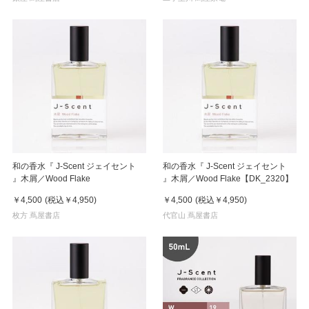
和の香水『 J-Scent ジェイセント
和の香水『 J-Scent ジェイセント
』木屑／Wood Flake
』木屑／Wood Flake【DK_2320】
￥4,500
(税込
￥4,950
)
￥4,500
(税込
￥4,950
)
枚方 蔦屋書店
代官山 蔦屋書店