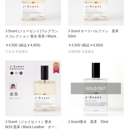
J-Scent (ジェーセント)フレグラン
J-Scent オードパルファン 黒革
スコレクション 香水 黒革 / Black
50ml
Leather Eau De Parfum 50mL
￥4,500
(税込
￥4,950
)
￥4,500
(税込
￥4,950
)
六本木 蔦屋書店
京都岡崎 蔦屋書店
SOLD OUT
J-Scent（ジェイセント）香水
J-Scent香水 黒革 50ml
W16 黒革 / Black Leather オード