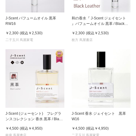
J-Scent パフュームオイル 黒革
和の香水『 J-Scent ジェイセント
RW16
』パフュームオイル 黒革 / Black
Leather 10ml
￥2,300
(税込
￥2,530
)
￥2,300
(税込
￥2,530
)
二子玉川 蔦屋家電
枚方 蔦屋書店
J-Scent (ジェーセント) フレグラ
J-Scent 香水 ジェイセント 黒革
ンスコレクション 香水 黒革 / Black
W16
Leather Eau De Parfum 50mL
￥4,500
(税込
￥4,950
)
￥4,500
(税込
￥4,950
)
銀座 蔦屋書店
二子玉川 蔦屋家電