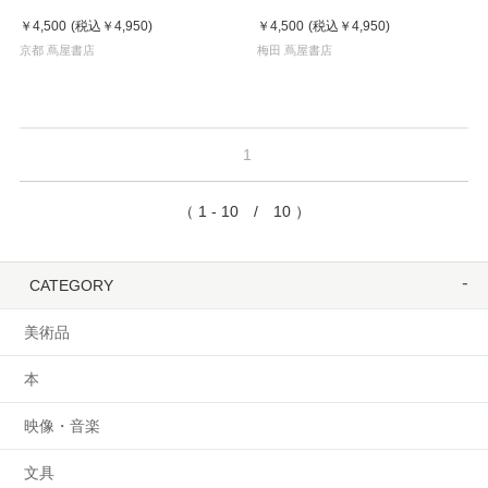
パルファン EDP 50mL フレグ
￥4,500
(税込
￥4,950
)
￥4,500
(税込
￥4,950
)
ランス
京都 蔦屋書店
梅田 蔦屋書店
1
（ 1 - 10 / 10 ）
CATEGORY
美術品
本
映像・音楽
文具