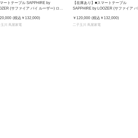
マートテーブル SAPPHIRE by
【在庫あり】■スマートテーブル
OZER (サファイア バイ ルーザー) ロイ
SAPPHIRE by LOOZER (サファイア 
 STB80 BLACK (ブラック)
ルーザー) ロイヤル STB80 MINT (ミン
京都
20,000
(税込
￥132,000
)
￥120,000
(税込
￥132,000
)
電
50230357826)
(4550230357840)
子玉川 蔦屋家電
二子玉川 蔦屋家電
書店
品
京都
蔦屋
ギフト
梅田
書店
枚方
書店
広島