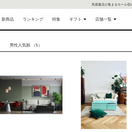
蔦屋書店が集まるモール型
新商品
ランキング
特集
ギフト
店舗一覧
二子
術品
ギフトにおすすめ
男性人気順 （5）
蔦屋
eギフト
代官
屋書
像・音
銀座
書店
具
六本
貨
屋書