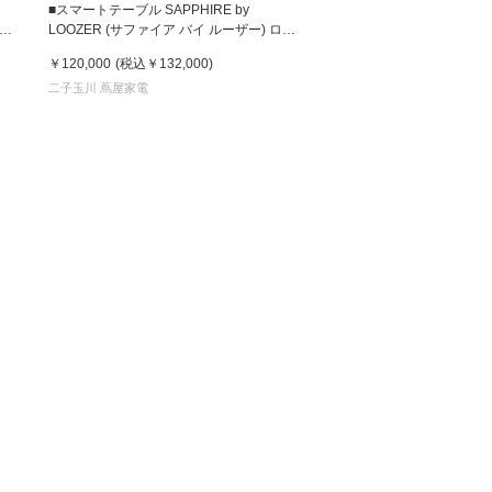
■スマートテーブル SAPPHIRE by
バイ
LOOZER (サファイア バイ ルーザー) ロイ
ト)
ヤル STB80 WHITE (ホワイト)
 蔦屋
￥120,000
(税込
￥132,000
)
(4550230357819)
二子玉川 蔦屋家電
岡崎
書店
 蔦屋
 蔦屋
 蔦屋