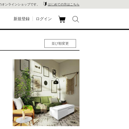
のオンラインショップです。
はじめての方はこちら
新規登録
ログイン
カ
玉川
ート
並び順変更
家電
人気順
男性人気順
山 蔦
女性人気順
新着順
店
価格の安い順
価格の高い順
 蔦屋
木 蔦
店