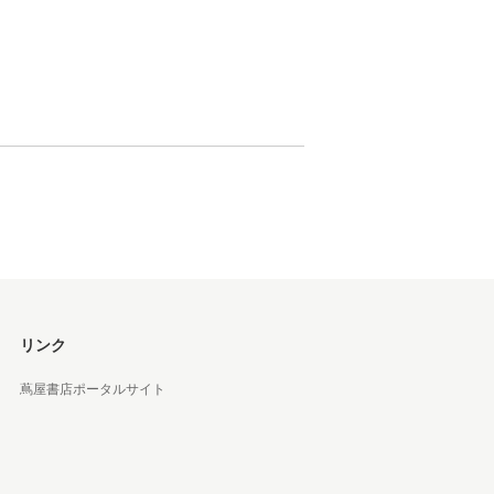
松 蔦
店
リンク
蔦屋書店ポータルサイト