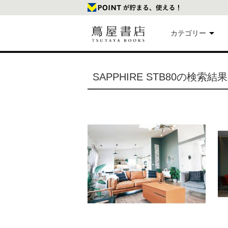
カテゴリー
美
SAPPHIRE STB80の検索結果
本
映
楽
文
雑