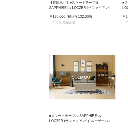
【在庫あり】■スマートテーブル
■ス
SAPPHIRE by LOOZER (サファイア バイ
LO
ルーザー) ロイヤル STB80 APRICOT (アプ
ヤル
￥120,000
(税込
￥132,000
)
￥1
家
リコット) (4550230357833)
(45
二子玉川 蔦屋家電
二
食
e
SOLD OUT
■スマートテーブル SAPPHIRE by
LOOZER (サファイア バイ ルーザー) ロイ
ヤル STB80 TOFFEE (トフィー)