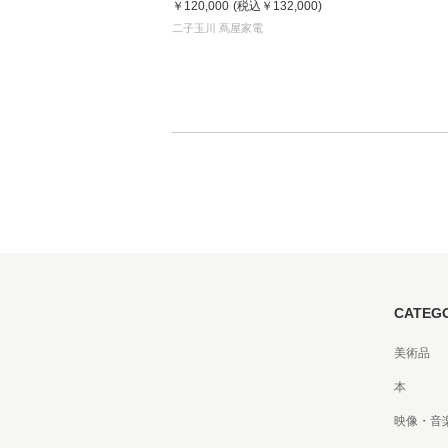
￥120,000
(税込
￥132,000
)
(4550230357857)
二子玉川 蔦屋家電
CATEG
美術品
本
映像・音