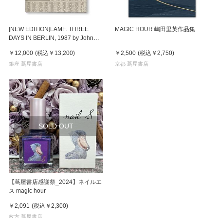
[NEW EDITION]LAMF: THREE
MAGIC HOUR 嶋田里英作品集
DAYS IN BERLIN, 1987 by John
Gossage（ジョン・ゴセージ） 写
￥12,000
(税込
￥13,200
)
￥2,500
(税込
￥2,750
)
真集
銀座 蔦屋書店
京都 蔦屋書店
SOLD OUT
【蔦屋書店感謝祭_2024】ネイルエ
ス magic hour
￥2,091
(税込
￥2,300
)
枚方 蔦屋書店