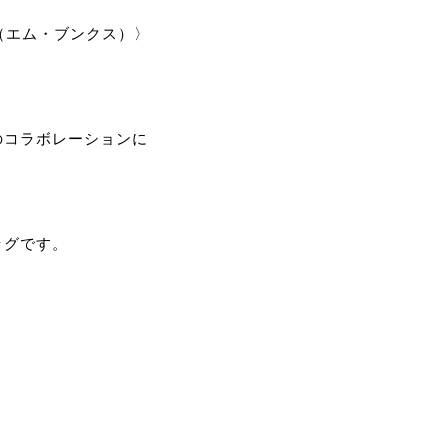
s（エム・ブンクス）〉
とのコラボレーションに
ッグです。