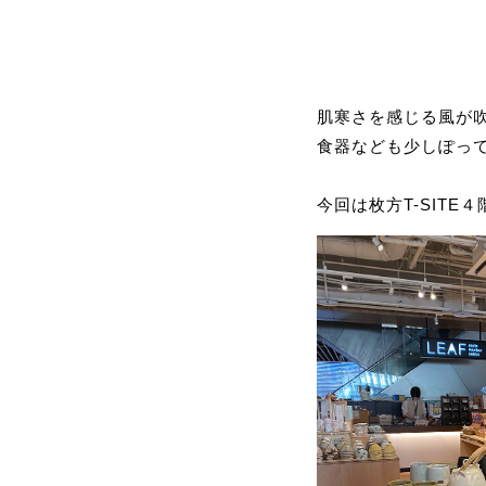
肌寒さを感じる風が
食器なども少しぽっ
今回は枚方T-SIT