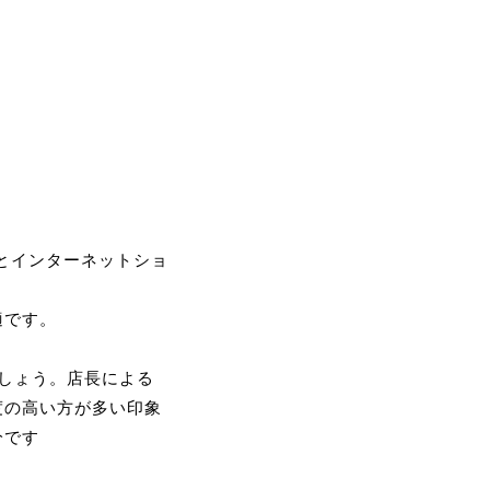
舗とインターネットショ
適です。
でしょう。店長による
度の高い方が多い印象
分です