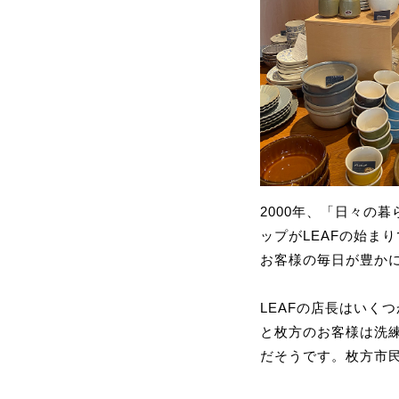
2000年、「日々の
ップがLEAFの始ま
お客様の毎日が豊か
LEAFの店長はいく
と枚方のお客様は洗
だそうです。枚方市