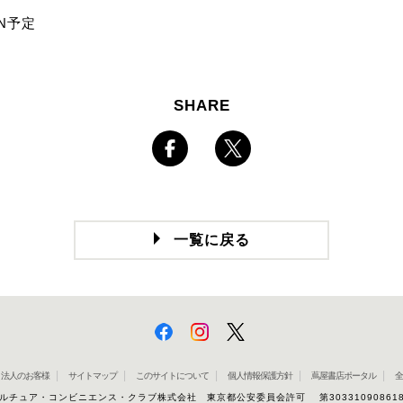
EN予定
SHARE
一覧に戻る
法人のお客様
サイトマップ
このサイトについて
個人情報保護方針
蔦屋書店ポータル
全
ルチュア・コンビニエンス・クラブ株式会社 東京都公安委員会許可 第30331090861