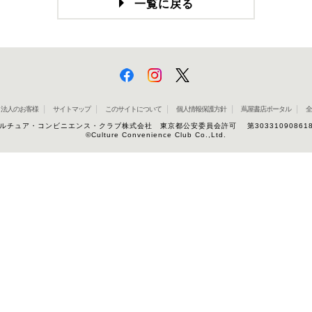
一覧に戻る
法人のお客様
サイトマップ
このサイトについて
個人情報保護方針
蔦屋書店ポータル
全
ルチュア・コンビニエンス・クラブ株式会社 東京都公安委員会許可 第30331090861
©Culture Convenience Club Co.,Ltd.