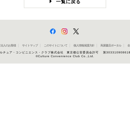
一覧に戻る
法人のお客様
サイトマップ
このサイトについて
個人情報保護方針
蔦屋書店ポータル
全
ルチュア・コンビニエンス・クラブ株式会社 東京都公安委員会許可 第30331090861
©Culture Convenience Club Co.,Ltd.