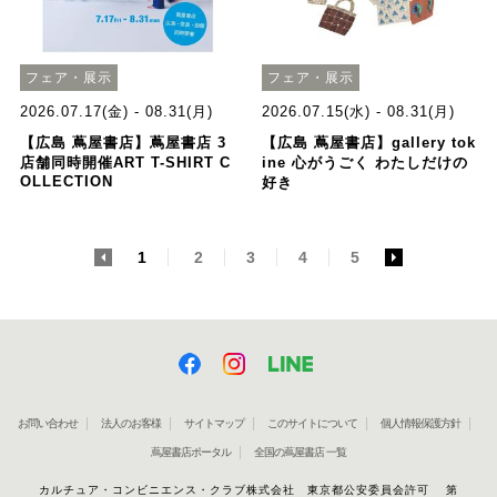
フェア・展示
フェア・展示
2026.07.17(金) - 08.31(月)
2026.07.15(水) - 08.31(月)
【広島 蔦屋書店】蔦屋書店 3
【広島 蔦屋書店】gallery tok
店舗同時開催ART T-SHIRT C
ine 心がうごく わたしだけの
OLLECTION
好き
<
1
2
3
4
5
>
お問い合わせ
法人のお客様
サイトマップ
このサイトについて
個人情報保護方針
蔦屋書店ポータル
全国の蔦屋書店 一覧
カルチュア・コンビニエンス・クラブ株式会社 東京都公安委員会許可 第