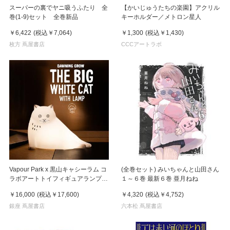
スーパーの裏でヤニ吸うふたり 全
【かいじゅうたちの楽園】アクリル
巻(1-9)セット 全巻新品
キーホルダー／メトロン星人
￥6,422
(税込
￥7,064
)
￥1,300
(税込
￥1,430
)
枚方 蔦屋書店
CCCアートラボ
Vapour Park x 黒山キャシーラム コ
(全巻セット) みいちゃんと山田さん
ラボアートトイフィギュアランプ
１～６巻 最新６巻 亜月ねね
《THE BIG WHITE CAT WITH
￥16,000
(税込
￥17,600
)
￥4,320
(税込
￥4,752
)
LAMP》 黑山Kathy Lam
銀座 蔦屋書店
六本松 蔦屋書店