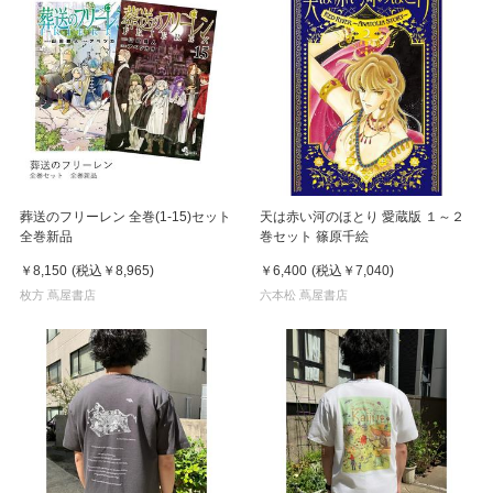
葬送のフリーレン 全巻(1-15)セット
天は赤い河のほとり 愛蔵版 １～２
全巻新品
巻セット 篠原千絵
￥8,150
(税込
￥8,965
)
￥6,400
(税込
￥7,040
)
枚方 蔦屋書店
六本松 蔦屋書店