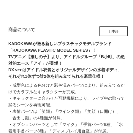
商品について
日本語
KADOKAWAが送る新しいプラスチックモデルブランド
「KADOKAWA PLASTIC MODEL SERIES」！
TVアニメ【推しの子】より、アイドルグループ「B小町」の絶
対的エース「アイ」が登場！
DX ver.はアイドル衣装とオリジナルデザインの水着ボディ、
それぞれ1体ずつ計2体を組み立てられる豪華仕様！
・成型色による色分けと彩色済みパーツにより、組み立てるだ
けでカラフルなキャラクターが完成。
・キャラクターに合わせた可動機構により、ライブ中の歌って
踊るシーンを再現可能。
・表情パーツは「笑顔」「ウインク顔」「笑顔（口開け）」
「舌出し顔」の4種類が付属。
・オプションパーツとして「マイク」「手首パーツ8種」「水
着用手首パーツ8種」「ディスプレイ用台座」が付属。