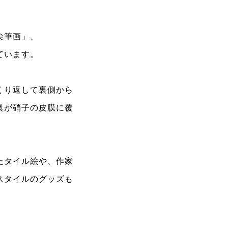
、
尖筆画」、
ています。
くり返して裏側から
具が硝子の皮膜に覆
たタイル絵や、作家
スタイルのグッズも