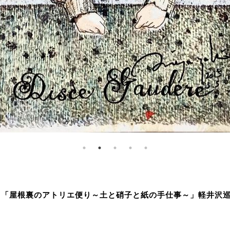
yazaki 「屋根裏のアトリエ便り～土と硝子と紙の手仕事～」軽井沢