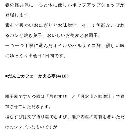
春の軽井沢に、心と体に優しいポップアップショップが
登場します。
素朴で暖かいおにぎりとお味噌汁、
そして笑顔がこぼれ
るパンと焼き菓子、おいしいお蕎麦とお団子、
一つ一つ丁寧に選んだオイルやバルサミコ酢、
優しい味
にゆっくり出会う2日間です。
■だんごカフェ かえる亭(4/18）
団子屋ですが今回は「塩むすび」と「具沢山お味噌汁」で参
加させていただきます。
塩むすびは文字通り塩でむすび、瀬戸内産の海苔を巻いただ
けのシンプルなものですが