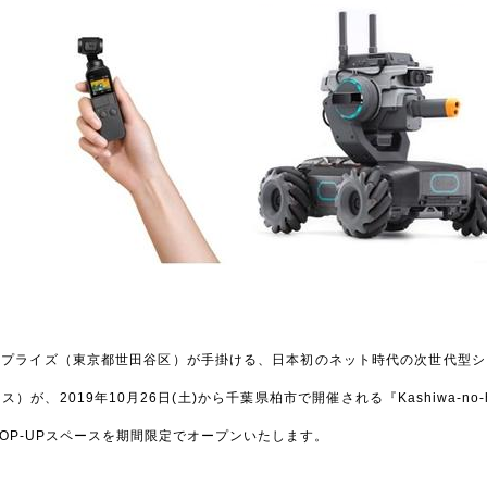
ープライズ（東京都世田谷区）が手掛ける、日本初のネット時代の次世代型シ
、2019年10月26日(土)から千葉県柏市で開催される『Kashiwa-no-ha In
にPOP-UPスペースを期間限定でオープンいたします。