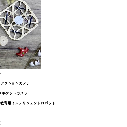
ト
／４Kアクションカメラ
／４Kポケットカメラ
 S1／教育用インテリジェントロボット
】