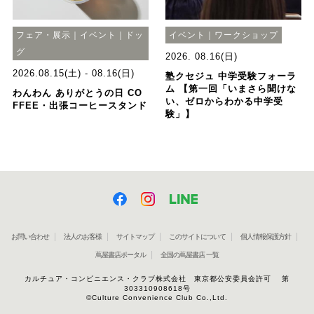
フェア・展示｜イベント｜ドッ
イベント｜ワークショップ
グ
2026. 08.16(日)
2026.08.15(土) - 08.16(日)
塾クセジュ 中学受験フォーラ
ム 【第一回「いまさら聞けな
わんわん ありがとうの日 CO
い、ゼロからわかる中学受
FFEE・出張コーヒースタンド
験」】
お問い合わせ
法人のお客様
サイトマップ
このサイトについて
個人情報保護方針
蔦屋書店ポータル
全国の蔦屋書店 一覧
カルチュア・コンビニエンス・クラブ株式会社 東京都公安委員会許可 第
303310908618号
©Culture Convenience Club Co.,Ltd.