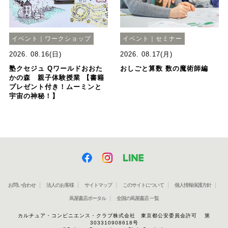
イベント｜ワークショップ
イベント｜セミナー
2026. 08.16(日)
2026. 08.17(月)
塾クセジュ Qワールドおおた
おしごと算数 数の魔術師編
かの森 親子体験授業 【書籍
プレゼント付き！ムーミンと
宇宙の神秘！】
お問い合わせ
法人のお客様
サイトマップ
このサイトについて
個人情報保護方針
蔦屋書店ポータル
全国の蔦屋書店 一覧
カルチュア・コンビニエンス・クラブ株式会社 東京都公安委員会許可 第
303310908618号