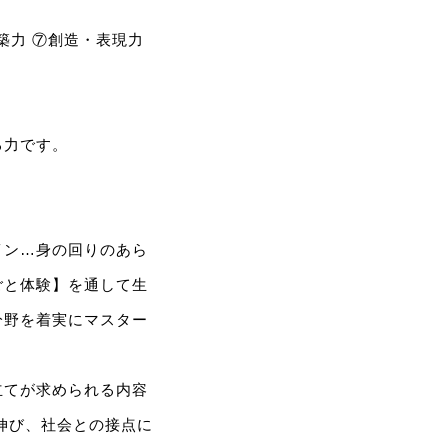
築力 ⑦創造・表現力
る力です。
イン…身の回りのあら
ごと体験】を通して生
分野を着実にマスター
立てが求められる内容
伸び、社会との接点に