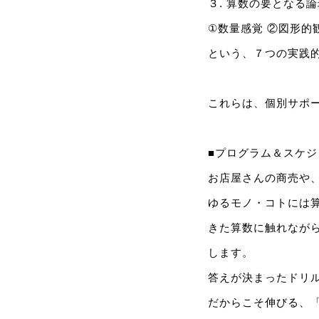
３. 算数の要となる
①数量感覚 ②図形的
という、７つの実践
これらは、個別サポ
■プログラム＆スケジ
お店屋さんの商売や
ゆるモノ・コトには
きた算数に触れなが
します。
答えが決まったドリ
だからこそ伸びる、