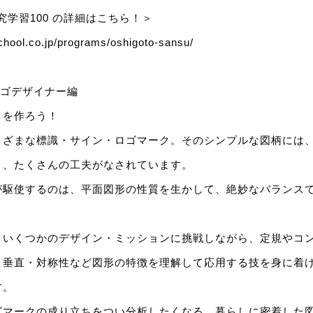
究学習100 の詳細はこちら！＞
chool.co.jp/programs/oshigoto-sansu/
ロゴデザイナー編
クを作ろう！
まざまな標識・サイン・ロゴマーク。そのシンプルな図柄には
と、たくさんの工夫がなされています。
が駆使するのは、平面図形の性質を生かして、絶妙なバランス
、いくつかのデザイン・ミッションに挑戦しながら、定規やコ
・垂直・対称性など図形の特徴を理解して応用する技を身に着
す。
ゴマークの成り立ちをつい分析したくなる、暮らしに密着した