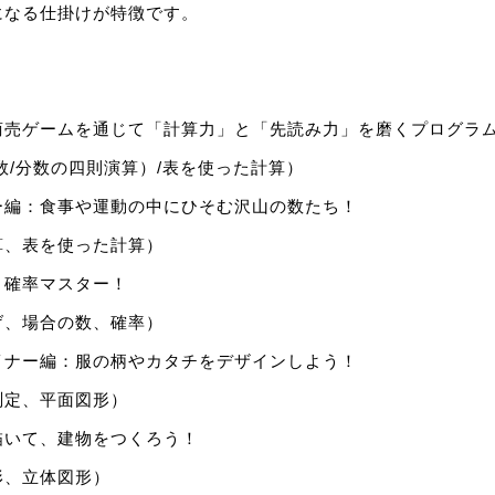
になる仕掛けが特徴です。
商売ゲームを通じて「計算力」と「先読み力」を磨くプログラ
数/分数の四則演算）/表を使った計算）
ー編：食事や運動の中にひそむ沢山の数たち！
算、表を使った計算）
、確率マスター！
げ、場合の数、確率）
イナー編：服の柄やカタチをデザインしよう！
測定、平面図形）
描いて、建物をつくろう！
形、立体図形）