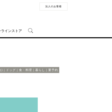
法人のお客様
ンラインストア
年向)｜ドッグ｜食・料理｜暮らし｜要予約