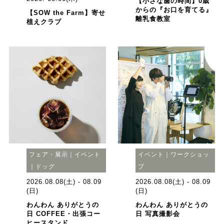
【小さな歯の時間】0歳
からの『お口を育てる』
【SOW the Farm】寄せ
離乳食教室
植えクラブ
フェア・展示｜イベント
イベント｜ワークショッ
｜ドッグ
プ
2026.08.08(土) - 08.09
2026.08.08(土) - 08.09
(日)
(日)
わんわん ありがとうの
わんわん ありがとうの
日 COFFEE・出張コー
日 写真撮影会
ヒースタンド