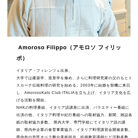
Amoroso Filippo
（アモロソ フィリッ
ポ）
イタリア・フィレンツェ出身。
大学では建築学、造形学を修め、さらに料理研究家の父のもとト
スカーナ伝統料理の研究を始める。2003年に結婚を契機に来日
し、AmorosoKato Club ITALIAを立ち上げ、イタリア文化を広
げる活動を開始。
NHKの料理番組、イタリア語講座に出演、バラエティー番組に
出演の他、イタリア料理や紀行番組への取材協力、新聞、雑誌各
紙の取材協力多数。 県内大学、専門学校にてイタリア語の講
師、県内外企業の食育事業協力、イタリア料理講習会開催多数。
県内外の市民オペラ舞台美術担当、絵画教室講師など活動多数。