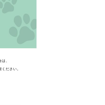
合は、
館ください。