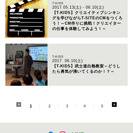
T-KIDS
2017.05.13(土) - 06.10(土)
【T-KIDS】クリエイティブシンキン
グを学びながらT-SITEのCMをつくろ
う！～CM作りに挑戦！クリエイター
の仕事を体験してみよう！～
T-KIDS
2017. 06.10(土)
【T-KIDS】武士道白熱教室～どうし
たら勇気が沸いてくるのか！？～
<
>
1
2
3
4
5