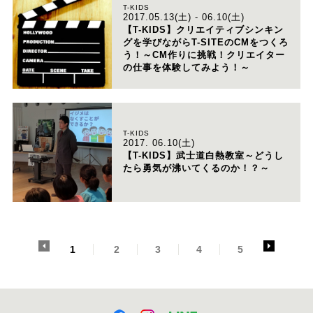
T-KIDS
2017.05.13(土) - 06.10(土)
【T-KIDS】クリエイティブシンキン
グを学びながらT-SITEのCMをつくろ
う！～CM作りに挑戦！クリエイター
の仕事を体験してみよう！～
T-KIDS
2017. 06.10(土)
【T-KIDS】武士道白熱教室～どうし
たら勇気が沸いてくるのか！？～
<
>
1
2
3
4
5