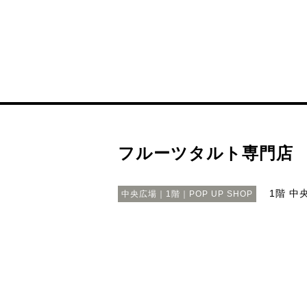
フルーツタルト専門店 G
1階 中
中央広場｜1階｜POP UP SHOP