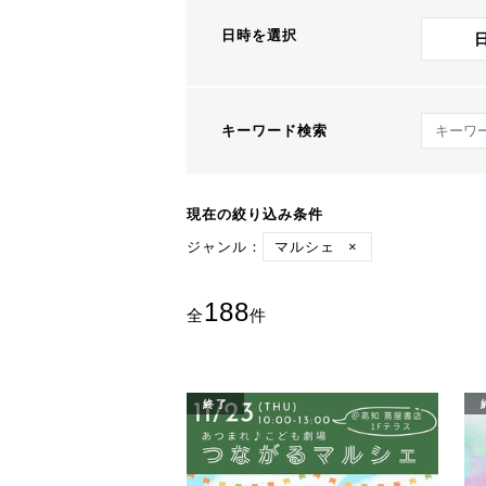
日時を選択
キーワ
キーワード検索
現在の絞り込み条件
ジャンル：
マルシェ
×
188
全
件
終了