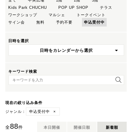
全て
中央広場
1階
2階
3階
Kids Park CHUCHU
POP UP SHOP
テラス
ワークショップ
マルシェ
トークイベント
サイン会
無料
予約不要
申込受付中
日時を選択
日時をカレンダーから選択
キーワード検索
キーワード検索
現在の絞り込み条件
ジャンル：
申込受付中
×
88
全
件
本日開催
開催日順
新着順