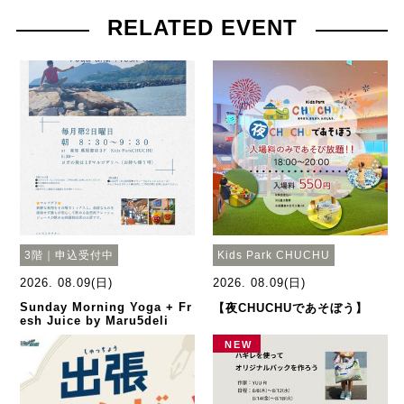
RELATED EVENT
3階｜申込受付中
Kids Park CHUCHU
2026. 08.09(日)
2026. 08.09(日)
Sunday Morning Yoga + Fr
【夜CHUCHUであそぼう】
esh Juice by Maru5deli
NEW