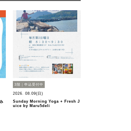
3階｜申込受付中
2026. 08.09(日)
Sunday Morning Yoga + Fresh J
み
uice by Maru5deli