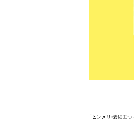
「ヒンメリ•麦細工つ