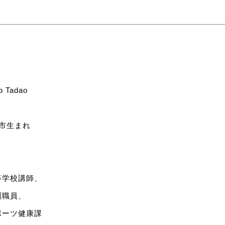
o Tadao
十市生まれ
等学校講師、
園職員、
゚ーツ健康課