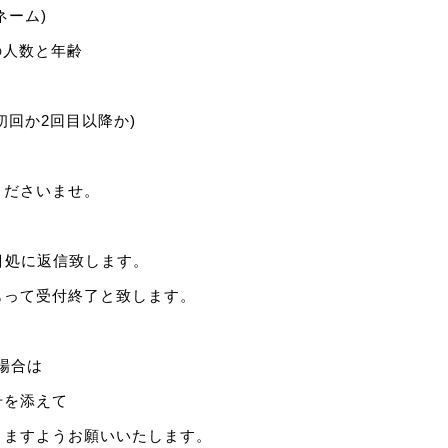
ネーム)
の人数と年齢
初回か2回目以降か)
くださいませ。
目処に返信致します。
って受付終了と致します。
い場合は
を添えて
きますようお願いいたします。