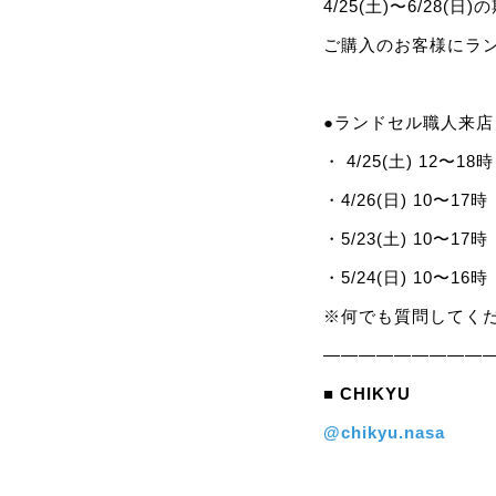
4/25(土)〜6/28(日
ご購入のお客様にラ
●ランドセル職人来店
・ 4/25(土) 12〜18時
・4/26(日) 10〜17時
・5/23(土) 10〜17時
・5/24(日) 10〜16時
※何でも質問してく
—————————
■ CHIKYU
@chikyu.nasa