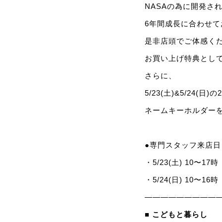
NASAの為に開発さ
6年間成長に合わせ
是非店頭でご体感く
お買い上げ特典として
さらに、
5/23(土)&5/24(日
ネームキーホルダー
●専門スタッフ来店日
・5/23(土) 10〜17時
・5/24(日) 10〜16時
—————————
■ こどもと暮らし