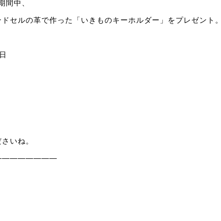
)の期間中、
ンドセルの革で作った「いきものキーホルダー」をプレゼント
日
ださいね。
————————