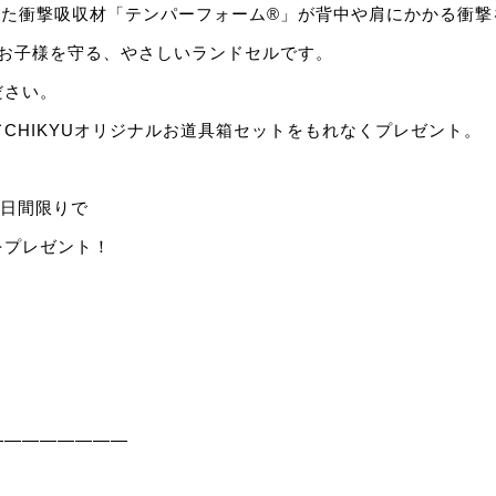
れた衝撃吸収材「テンパーフォーム®」が背中や肩にかかる衝撃
てお子様を守る、やさしいランドセルです。
ださい。
CHIKYUオリジナルお道具箱セットをもれなくプレゼント。
)の2日間限りで
をプレゼント！
————————