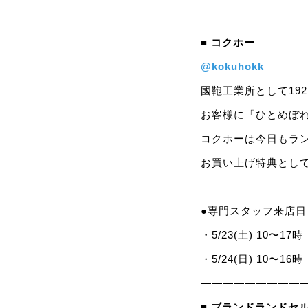
—————————
■ コクホー
@kokuhokk
國鞄工業所として19
お客様に「ひとめぼ
コクホーは今日もラ
お買い上げ特典とし
●専門スタッフ来店日
・5/23(土) 10〜17時
・5/24(日) 10〜16時
—————————
■ ブランドランドセ